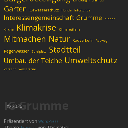
Erholung
Garten
Gewässerschutz
Hunde
Infostunde
Interessengemeinschaft Grumme
Kinder
Klimakrise
Kirche
Klimaresilienz
Mitmachen
Natur
Radverkehr
Radweg
Stadtteil
Regenwasser
Spielplatz
Umweltschutz
Umbau der Teiche
Verkehr
Wasserkrise
IG Grumme
© 2026
Präsentiert von
WordPress
Theme:
von ThemeGrill
Masonic