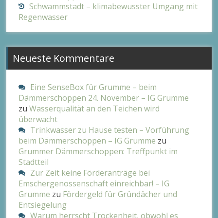
Schwammstadt – klimabewusster Umgang mit
Regenwasser
Neueste Kommentare
Eine SenseBox für Grumme – beim
Dämmerschoppen 24. November – IG Grumme
zu
Wasserqualität an den Teichen wird
überwacht
Trinkwasser zu Hause testen – Vorführung
beim Dämmerschoppen – IG Grumme
zu
Grummer Dämmerschoppen: Treffpunkt im
Stadtteil
Zur Zeit keine Förderanträge bei
Emschergenossenschaft einreichbar! – IG
Grumme
zu
Fördergeld für Gründächer und
Entsiegelung
Warum herrscht Trockenheit, obwohl es