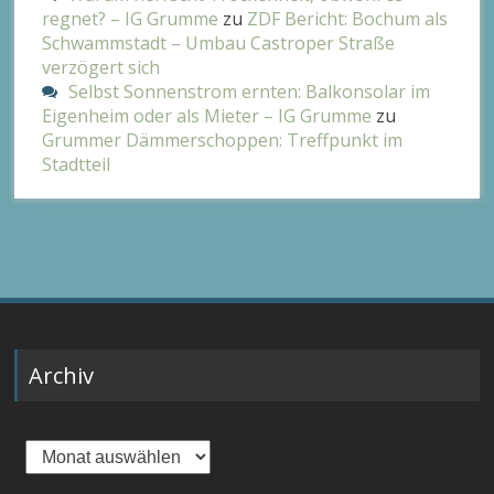
regnet? – IG Grumme
zu
ZDF Bericht: Bochum als
Schwammstadt – Umbau Castroper Straße
verzögert sich
Selbst Sonnenstrom ernten: Balkonsolar im
Eigenheim oder als Mieter – IG Grumme
zu
Grummer Dämmerschoppen: Treffpunkt im
Stadtteil
Archiv
Archiv