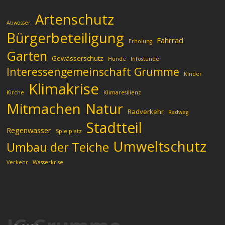
Artenschutz
Abwasser
Bürgerbeteiligung
Fahrrad
Erholung
Garten
Gewässerschutz
Hunde
Infostunde
Interessengemeinschaft Grumme
Kinder
Klimakrise
Kirche
Klimaresilienz
Mitmachen
Natur
Radverkehr
Radweg
Stadtteil
Regenwasser
Spielplatz
Umweltschutz
Umbau der Teiche
Verkehr
Wasserkrise