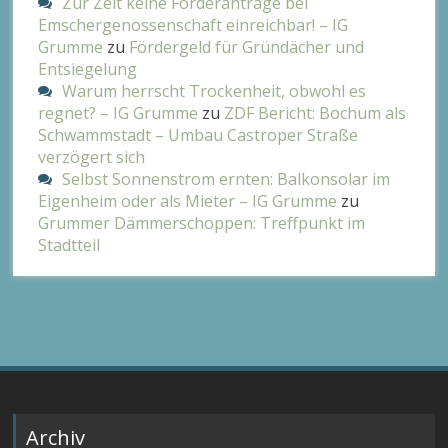
Zur Zeit keine Förderanträge bei
Emschergenossenschaft einreichbar! – IG
Grumme
zu
Fördergeld für Gründächer und
Entsiegelung
Warum herrscht Trockenheit, obwohl es
regnet? – IG Grumme
zu
ZDF Bericht: Bochum als
Schwammstadt – Umbau Castroper Straße
verzögert sich
Selbst Sonnenstrom ernten: Balkonsolar im
Eigenheim oder als Mieter – IG Grumme
zu
Grummer Dämmerschoppen: Treffpunkt im
Stadtteil
Archiv