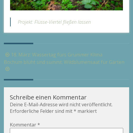
Projekt: Flüsse-Viertel fließen lassen
Beitragsnavigation
18. März: Wassertag fürs Grummer Klima
Bochum blüht und summt: Wildblumensaat für Gärten
Schreibe einen Kommentar
Deine E-Mail-Adresse wird nicht veröffentlicht.
Erforderliche Felder sind mit
*
markiert
Kommentar
*