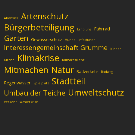
Artenschutz
Abwasser
Bürgerbeteiligung
Fahrrad
Erholung
Garten
Gewässerschutz
Hunde
Infostunde
Interessengemeinschaft Grumme
Kinder
Klimakrise
Kirche
Klimaresilienz
Mitmachen
Natur
Radverkehr
Radweg
Stadtteil
Regenwasser
Spielplatz
Umweltschutz
Umbau der Teiche
Verkehr
Wasserkrise