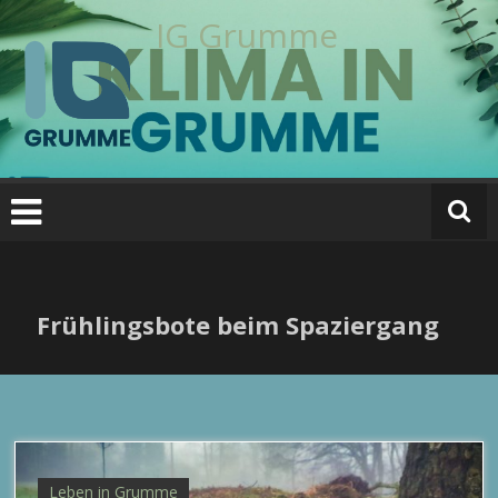
Zum
IG Grumme
Inhalt
springen
Frühlingsbote beim Spaziergang
Leben in Grumme