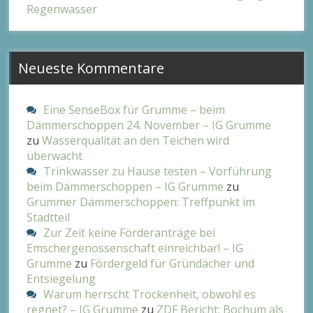
Regenwasser
Neueste Kommentare
Eine SenseBox für Grumme – beim
Dämmerschoppen 24. November – IG Grumme
zu
Wasserqualität an den Teichen wird
überwacht
Trinkwasser zu Hause testen – Vorführung
beim Dämmerschoppen – IG Grumme
zu
Grummer Dämmerschoppen: Treffpunkt im
Stadtteil
Zur Zeit keine Förderanträge bei
Emschergenossenschaft einreichbar! – IG
Grumme
zu
Fördergeld für Gründächer und
Entsiegelung
Warum herrscht Trockenheit, obwohl es
regnet? – IG Grumme
zu
ZDF Bericht: Bochum als