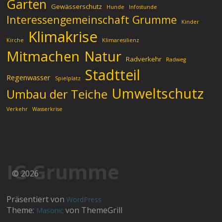
Garten
Gewässerschutz
Hunde
Infostunde
Interessengemeinschaft Grumme
Kinder
Klimakrise
Kirche
Klimaresilienz
Mitmachen
Natur
Radverkehr
Radweg
Stadtteil
Regenwasser
Spielplatz
Umweltschutz
Umbau der Teiche
Verkehr
Wasserkrise
IG Grumme
© 2026
Präsentiert von
WordPress
Theme:
von ThemeGrill
Masonic