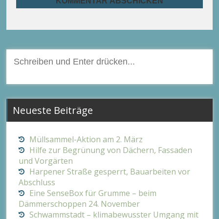
Suchen
nach:
Neueste Beiträge
Müllsammel-Aktion am 2. März
Hilfe zur Begrünung von Dächern, Fassaden
und Vorgärten
Harpener Straße gesperrt, Bauarbeiten vor
Abschluss
Eine SenseBox für Grumme – beim
Dämmerschoppen 24. November
Schwammstadt – klimabewusster Umgang mit