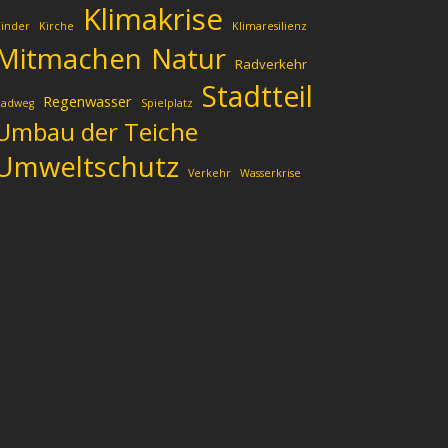
Klimakrise
inder
Kirche
Klimaresilienz
Mitmachen
Natur
Radverkehr
Stadtteil
Regenwasser
Radweg
Spielplatz
Umbau der Teiche
Umweltschutz
Verkehr
Wasserkrise