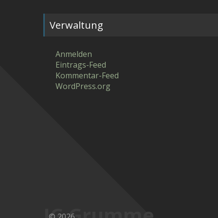
Verwaltung
Anmelden
Eintrags-Feed
Kommentar-Feed
WordPress.org
IG Grumme
© 2026