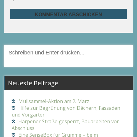
Suchen
nach:
Neueste Beiträge
Müllsammel-Aktion am 2. März
Hilfe zur Begrünung von Dächern, Fassaden
und Vorgärten
Harpener Straße gesperrt, Bauarbeiten vor
Abschluss
Eine SenseBox für Grumme – beim