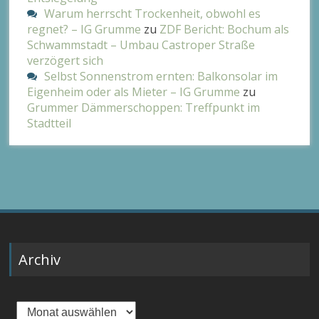
Warum herrscht Trockenheit, obwohl es
regnet? – IG Grumme
zu
ZDF Bericht: Bochum als
Schwammstadt – Umbau Castroper Straße
verzögert sich
Selbst Sonnenstrom ernten: Balkonsolar im
Eigenheim oder als Mieter – IG Grumme
zu
Grummer Dämmerschoppen: Treffpunkt im
Stadtteil
Archiv
Archiv