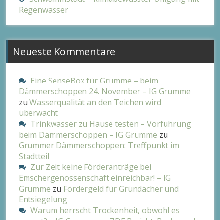
Regenwasser
Neueste Kommentare
Eine SenseBox für Grumme – beim
Dämmerschoppen 24. November – IG Grumme
zu
Wasserqualität an den Teichen wird
überwacht
Trinkwasser zu Hause testen – Vorführung
beim Dämmerschoppen – IG Grumme
zu
Grummer Dämmerschoppen: Treffpunkt im
Stadtteil
Zur Zeit keine Förderanträge bei
Emschergenossenschaft einreichbar! – IG
Grumme
zu
Fördergeld für Gründächer und
Entsiegelung
Warum herrscht Trockenheit, obwohl es