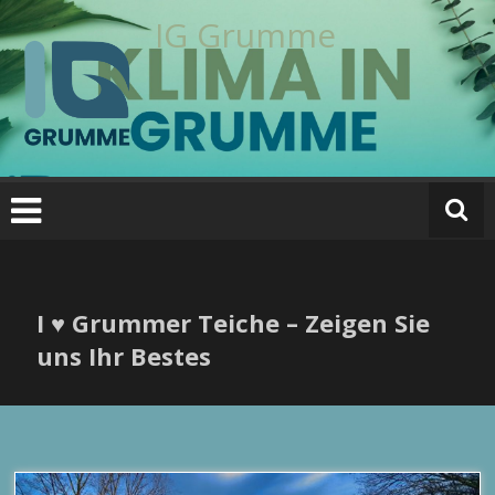
Zum
IG Grumme
Inhalt
springen
I ♥ Grummer Teiche – Zeigen Sie
uns Ihr Bestes