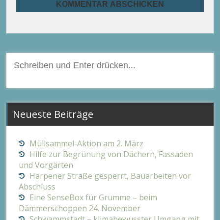
Suchen
nach:
Neueste Beiträge
Müllsammel-Aktion am 2. März
Hilfe zur Begrünung von Dächern, Fassaden
und Vorgärten
Harpener Straße gesperrt, Bauarbeiten vor
Abschluss
Eine SenseBox für Grumme – beim
Dämmerschoppen 24. November
Schwammstadt – klimabewusster Umgang mit