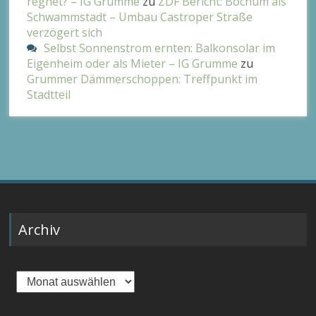
regnet? – IG Grumme
zu
ZDF Bericht: Bochum als
Schwammstadt – Umbau Castroper Straße
verzögert sich
Selbst Sonnenstrom ernten: Balkonsolar im
Eigenheim oder als Mieter – IG Grumme
zu
Grummer Dämmerschoppen: Treffpunkt im
Stadtteil
Archiv
Archiv