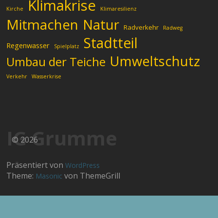
Klimakrise
Kirche
Klimaresilienz
Mitmachen
Natur
Radverkehr
Radweg
Stadtteil
Regenwasser
Spielplatz
Umweltschutz
Umbau der Teiche
Verkehr
Wasserkrise
IG Grumme
© 2026
Präsentiert von
WordPress
Theme:
von ThemeGrill
Masonic